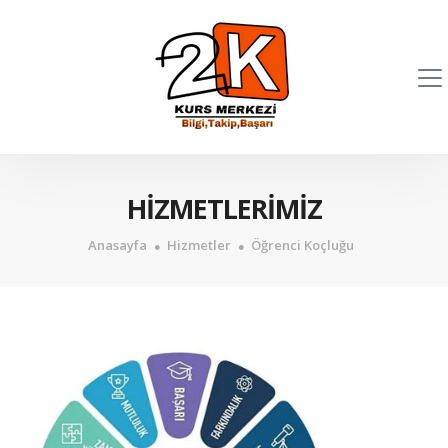
HİZMETLERİMİZ
Anasayfa
Hizmetler
Öğrenci Koçluğu